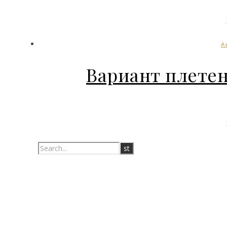
А
Вариант плете